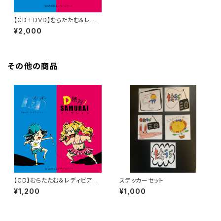
【CD＋DVD】むらたたむ＆レディ
ビアード「スーパーD&D ～完全
¥2,000
にリードしてアイマイミー～/D
絶対！SAMURAI インザレイン」
その他の商品
【CD】むらたたむ＆レディビアー
ステッカーセット
ド「スーパーD&D ～完全にリー
¥1,200
¥1,000
ドしてアイマイミー～/D 絶対！S
AMURAI インザレイン」