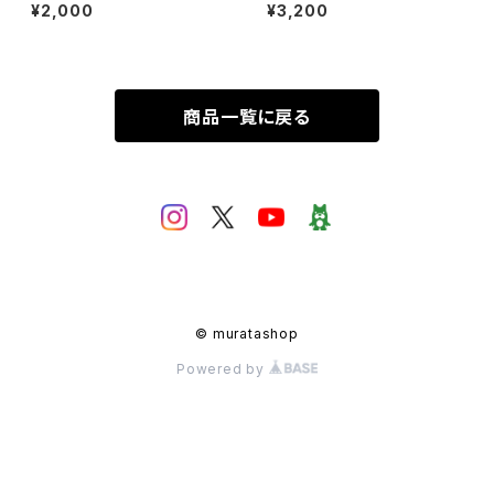
ビアード「スーパーD&D ～完全
たむ＆レディビアード「スーパー
¥2,000
¥3,200
にリードしてアイマイミー～/D
D&D ～完全にリードしてアイマ
絶対！SAMURAI インザレイン」
イミー～/D 絶対！SAMURAI イ
ンザレイン」
商品一覧に戻る
© muratashop
Powered by