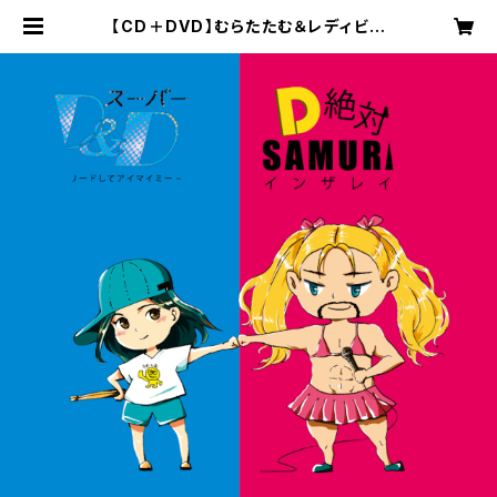
【CD＋DVD】むらたたむ＆レディビア
ード「スーパーD&D ～完全にリード
してアイマイミー～/D 絶対！SAMUR
AI インザレイン」 | muratashop