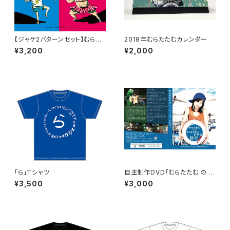
【ジャケ2パターンセット】むらた
2018年むらたたむカレンダー
たむ＆レディビアード「スーパー
¥3,200
¥2,000
D&D ～完全にリードしてアイマ
イミー～/D 絶対！SAMURAI イ
ンザレイン」
「ら」Tシャツ
自主制作DVD「むらたたむ の ハ
イパードラム修行！」
¥3,500
¥3,000